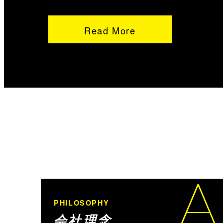
Read More
PHILOSOPHY
会社理念