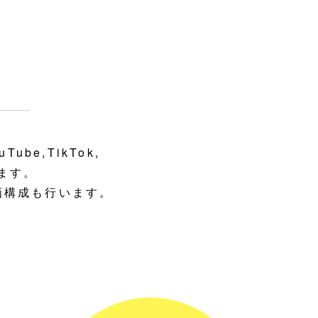
ube,TikTok,
ります。
画構成も行います。